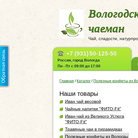
Вологодс
чаеман
Чай, сладости, натурпр
+7 (931)
50-125-50
Россия, город Вологда
Пн - Пт с 09:00 до 17:00
Главная
/
Каталог
/
Полезные конфеты из В
Наши товары
Иван чай весовой
Чайные напитки "ФИТО-Fit"
Иван-чай из Великого Устюга
"ФИТО-Fit"
Травяные чаи в пирамидках
Полезные конфеты из Вологды