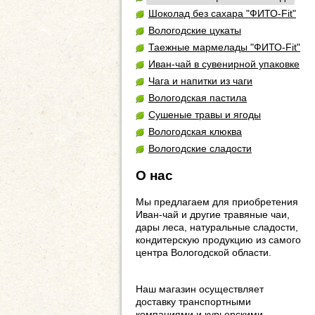
Шоколад без сахара "ФИТО-Fit"
Вологодские цукаты
Таежные мармелады "ФИТО-Fit"
Иван-чай в сувенирной упаковке
Чага и напитки из чаги
Вологодская пастила
Сушеные травы и ягоды
Вологодская клюква
Вологодские сладости
О нас
Мы предлагаем для приобретения
Иван-чай и другие травяные чаи,
дары леса, натуральные сладости,
кондитерскую продукцию из самого
центра Вологодской области.
Наш магазин осуществляет
доставку транспортными
компаниями и курьерскими