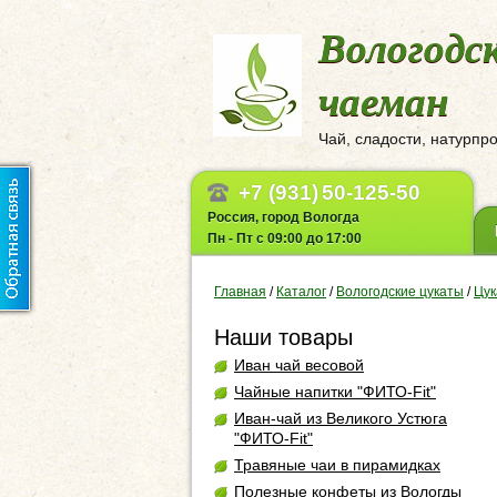
Вологодс
чаеман
Чай, сладости, натурпр
+7 (931)
50-125-50
Россия, город Вологда
Пн - Пт с 09:00 до 17:00
Главная
/
Каталог
/
Вологодские цукаты
/
Цук
Наши товары
Иван чай весовой
Чайные напитки "ФИТО-Fit"
Иван-чай из Великого Устюга
"ФИТО-Fit"
Травяные чаи в пирамидках
Полезные конфеты из Вологды