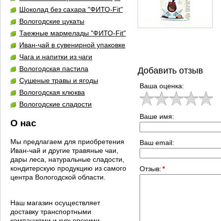
Шоколад без сахара "ФИТО-Fit"
Вологодские цукаты
Таежные мармелады "ФИТО-Fit"
Иван-чай в сувенирной упаковке
Чага и напитки из чаги
Вологодская пастила
Добавить отзыв
Сушеные травы и ягоды
Ваша оценка:
Вологодская клюква
Вологодские сладости
Ваше имя:
О нас
Мы предлагаем для приобретения
Ваш email:
Иван-чай и другие травяные чаи,
дары леса, натуральные сладости,
кондитерскую продукцию из самого
Отзыв:
*
центра Вологодской области.
Наш магазин осуществляет
доставку транспортными
компаниями и курьерскими