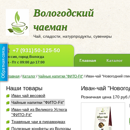
Вологодский
чаеман
Чай, сладости, натурпродукты, сувениры
+7 (931)
50-125-50
Россия, город Вологда
Главная
Каталог
Пн - Пт с 09:00 до 17:00
Главная
/
Каталог
/
Чайные напитки "ФИТО-Fit"
/
Иван-чай "Новогодний гли
Наши товары
Иван-чай "Нового
Иван чай весовой
Розничная цена 170 руб./
Чайные напитки "ФИТО-Fit"
Иван-чай из Великого Устюга
"ФИТО-Fit"
Травяные чаи в пирамидках
Полезные конфеты из Вологды