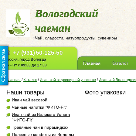
Вологодский
чаеман
Чай, сладости, натурпродукты, сувениры
+7 (931)
50-125-50
Россия, город Вологда
Главная
Каталог
Пн - Пт с 09:00 до 17:00
Главная
/
Каталог
/
Иван-чай в сувенирной упаковке
/
Иван-чай Вологодски
Наши товары
Фото упаковки
Иван чай весовой
Чайные напитки "ФИТО-Fit"
Иван-чай из Великого Устюга
"ФИТО-Fit"
Травяные чаи в пирамидках
Полезные конфеты из Вологды