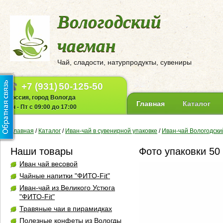
Вологодский
чаеман
Чай, сладости, натурпродукты, сувениры
+7 (931)
50-125-50
Россия, город Вологда
Главная
Каталог
Пн - Пт с 09:00 до 17:00
Главная
/
Каталог
/
Иван-чай в сувенирной упаковке
/
Иван-чай Вологодски
Наши товары
Фото упаковки 50 
Иван чай весовой
Чайные напитки "ФИТО-Fit"
Иван-чай из Великого Устюга
"ФИТО-Fit"
Травяные чаи в пирамидках
Полезные конфеты из Вологды