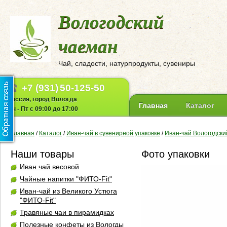
Вологодский
чаеман
Чай, сладости, натурпродукты, сувениры
+7 (931)
50-125-50
Россия, город Вологда
Главная
Каталог
Пн - Пт с 09:00 до 17:00
Главная
/
Каталог
/
Иван-чай в сувенирной упаковке
/
Иван-чай Вологодски
Наши товары
Фото упаковки
Иван чай весовой
Чайные напитки "ФИТО-Fit"
Иван-чай из Великого Устюга
"ФИТО-Fit"
Травяные чаи в пирамидках
Полезные конфеты из Вологды