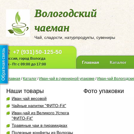
Вологодский
чаеман
Чай, сладости, натурпродукты, сувениры
+7 (931)
50-125-50
Россия, город Вологда
Главная
Каталог
Пн - Пт с 09:00 до 17:00
Главная
/
Каталог
/
Иван-чай в сувенирной упаковке
/
Иван-чай Вологодски
Наши товары
Фото упаковки
Иван чай весовой
Чайные напитки "ФИТО-Fit"
Иван-чай из Великого Устюга
"ФИТО-Fit"
Травяные чаи в пирамидках
Полезные конфеты из Вологды