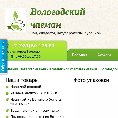
Вологодский
чаеман
Чай, сладости, натурпродукты, сувениры
+7 (931)
50-125-50
Россия, город Вологда
Главная
Каталог
Пн - Пт с 09:00 до 17:00
Главная
/
Каталог
/
Иван-чай в сувенирной упаковке
/
Иван-чай Вологодски
Наши товары
Фото упаковки
Иван чай весовой
Чайные напитки "ФИТО-Fit"
Иван-чай из Великого Устюга
"ФИТО-Fit"
Травяные чаи в пирамидках
Полезные конфеты из Вологды