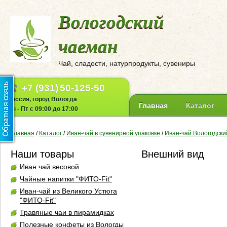
Вологодский
чаеман
Чай, сладости, натурпродукты, сувениры
+7 (931)
50-125-50
Россия, город Вологда
Главная
Каталог
Пн - Пт с 09:00 до 17:00
Главная
/
Каталог
/
Иван-чай в сувенирной упаковке
/
Иван-чай Вологодский
Наши товары
Внешний вид
Иван чай весовой
Чайные напитки "ФИТО-Fit"
Иван-чай из Великого Устюга
"ФИТО-Fit"
Травяные чаи в пирамидках
Полезные конфеты из Вологды