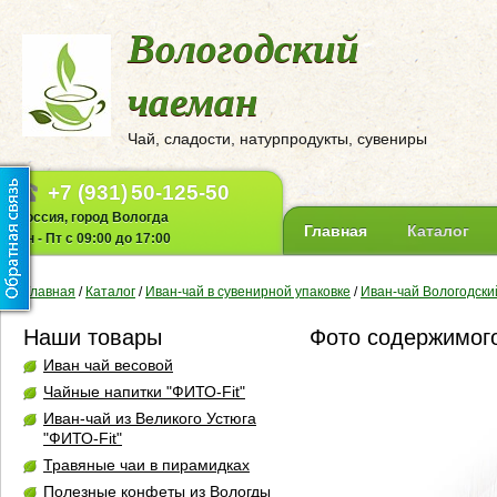
Вологодский
чаеман
Чай, сладости, натурпродукты, сувениры
+7 (931)
50-125-50
Россия, город Вологда
Главная
Каталог
Пн - Пт с 09:00 до 17:00
Главная
/
Каталог
/
Иван-чай в сувенирной упаковке
/
Иван-чай Вологодский
Наши товары
Фото содержимог
Иван чай весовой
Чайные напитки "ФИТО-Fit"
Иван-чай из Великого Устюга
"ФИТО-Fit"
Травяные чаи в пирамидках
Полезные конфеты из Вологды