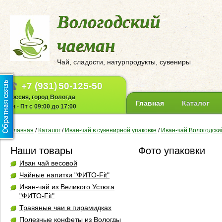
Вологодский
чаеман
Чай, сладости, натурпродукты, сувениры
+7 (931)
50-125-50
Россия, город Вологда
Главная
Каталог
Пн - Пт с 09:00 до 17:00
Главная
/
Каталог
/
Иван-чай в сувенирной упаковке
/
Иван-чай Вологодски
Наши товары
Фото упаковки
Иван чай весовой
Чайные напитки "ФИТО-Fit"
Иван-чай из Великого Устюга
"ФИТО-Fit"
Травяные чаи в пирамидках
Полезные конфеты из Вологды