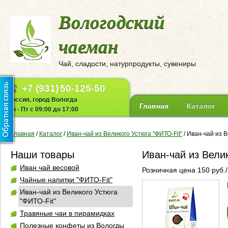
Вологодский
чаеман
Чай, сладости, натурпродукты, сувениры
+7 (931)
50-125-50
Россия, город Вологда
Главная
Каталог
Пн - Пт с 09:00 до 17:00
Главная
/
Каталог
/
Иван-чай из Великого Устюга "ФИТО-Fit"
/
Иван-чай из В
Наши товары
Иван-чай из Вели
Иван чай весовой
Розничная цена 150 руб./
Чайные напитки "ФИТО-Fit"
Иван-чай из Великого Устюга
"ФИТО-Fit"
Травяные чаи в пирамидках
Полезные конфеты из Вологды