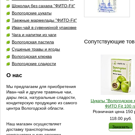
Шоколад без сахара "ФИТО-Fit"
Вологодские цукаты
Таежные мармелады "ФИТО-Fit"
Иван-чай в сувенирной упаковке
Чага и напитки из чаги
Сопутствующие то
Вологодская пастила
Сушеные травы и ягоды
Вологодская клюква
Вологодские сладости
О нас
Мы предлагаем для приобретения
Иван-чай и другие травяные чаи,
дары леса, натуральные сладости,
Цукаты "Вологодское 
кондитерскую продукцию из самого
ФИТО Fit 100 г
центра Вологодской области.
Розничная цена 150 
118.00
руб.
Наш магазин осуществляет
Заказать
доставку транспортными
компаниями и курьерскими