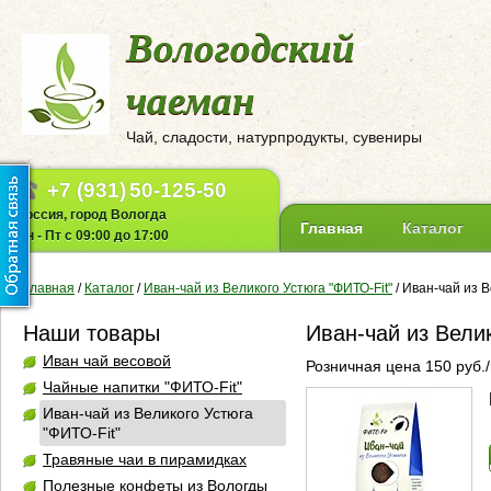
Вологодский
чаеман
Чай, сладости, натурпродукты, сувениры
+7 (931)
50-125-50
Россия, город Вологда
Главная
Каталог
Пн - Пт с 09:00 до 17:00
Главная
/
Каталог
/
Иван-чай из Великого Устюга "ФИТО-Fit"
/
Иван-чай из В
Наши товары
Иван-чай из Вели
Иван чай весовой
Розничная цена 150 руб./
Чайные напитки "ФИТО-Fit"
Иван-чай из Великого Устюга
"ФИТО-Fit"
Травяные чаи в пирамидках
Полезные конфеты из Вологды