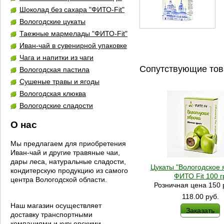
Шоколад без сахара "ФИТО-Fit"
Вологодские цукаты
Таежные мармелады "ФИТО-Fit"
Иван-чай в сувенирной упаковке
Чага и напитки из чаги
Сопутствующие то
Вологодская пастила
Сушеные травы и ягоды
Вологодская клюква
Вологодские сладости
О нас
Мы предлагаем для приобретения
Иван-чай и другие травяные чаи,
дары леса, натуральные сладости,
Цукаты "Вологодское 
кондитерскую продукцию из самого
ФИТО Fit 100 г
центра Вологодской области.
Розничная цена 150 
118.00
руб.
Наш магазин осуществляет
Заказать
доставку транспортными
компаниями и курьерскими