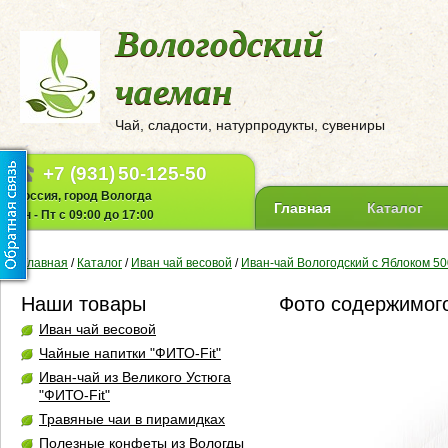
Вологодский
чаеман
Чай, сладости, натурпродукты, сувениры
+7 (931)
50-125-50
Россия, город Вологда
Главная
Каталог
Пн - Пт с 09:00 до 17:00
Главная
/
Каталог
/
Иван чай весовой
/
Иван-чай Вологодский с Яблоком 50
Наши товары
Фото содержимог
Иван чай весовой
Чайные напитки "ФИТО-Fit"
Иван-чай из Великого Устюга
"ФИТО-Fit"
Травяные чаи в пирамидках
Полезные конфеты из Вологды