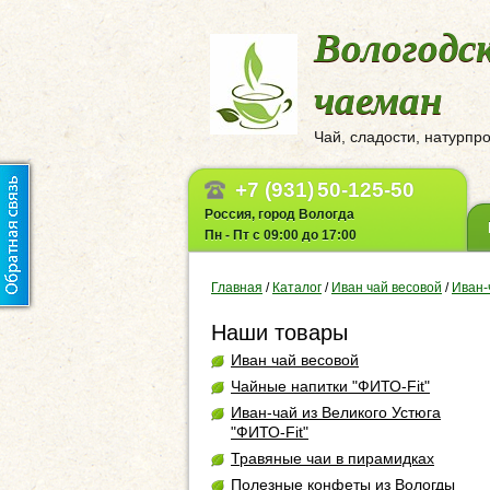
Вологодс
чаеман
Чай, сладости, натурпр
+7 (931)
50-125-50
Россия, город Вологда
Пн - Пт с 09:00 до 17:00
Главная
/
Каталог
/
Иван чай весовой
/
Иван-
Наши товары
Иван чай весовой
Чайные напитки "ФИТО-Fit"
Иван-чай из Великого Устюга
"ФИТО-Fit"
Травяные чаи в пирамидках
Полезные конфеты из Вологды