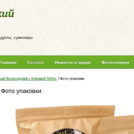
кий
одукты, сувениры
Главная
Каталог
Новости и акции
Фотогалерея
чай Вологодский с Клюквой 500гр.
/
Фото упаковки
Фото упаковки