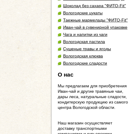
Шоколад без сахара "ФИТО-Fit"
Вологодские цукаты
Таежные мармелады "ФИТО-Fit"
Иван-чай в сувенирной упаковке
Чага и напитки из чаги
Вологодская пастила
Сушеные травы и ягоды
Вологодская клюква
Вологодские сладости
О нас
Мы предлагаем для приобретения
Иван-чай и другие травяные чаи,
дары леса, натуральные сладости,
кондитерскую продукцию из самого
центра Вологодской области.
Наш магазин осуществляет
доставку транспортными
компаниями и курьерскими