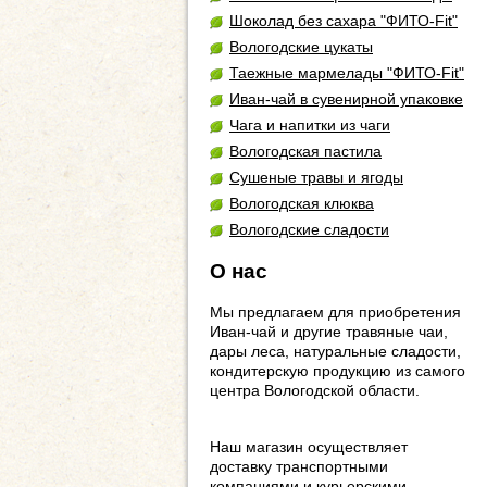
Шоколад без сахара "ФИТО-Fit"
Вологодские цукаты
Таежные мармелады "ФИТО-Fit"
Иван-чай в сувенирной упаковке
Чага и напитки из чаги
Вологодская пастила
Сушеные травы и ягоды
Вологодская клюква
Вологодские сладости
О нас
Мы предлагаем для приобретения
Иван-чай и другие травяные чаи,
дары леса, натуральные сладости,
кондитерскую продукцию из самого
центра Вологодской области.
Наш магазин осуществляет
доставку транспортными
компаниями и курьерскими