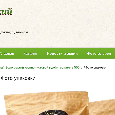
кий
одукты, сувениры
Главная
Каталог
Новости и акции
Фотогалерея
чай Вологодский крупнолистовой в дой-пак пакете 500гр.
/
Фото упаковки
Фото упаковки