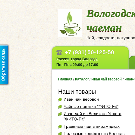
Вологодс
чаеман
Чай, сладости, натурпр
+7 (931)
50-125-50
Россия, город Вологда
Пн - Пт с 09:00 до 17:00
Главная
/
Каталог
/
Иван чай весовой
/
Иван-
Наши товары
Иван чай весовой
Чайные напитки "ФИТО-Fit"
Иван-чай из Великого Устюга
"ФИТО-Fit"
Травяные чаи в пирамидках
Полезные конфеты из Вологды