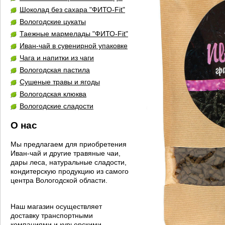
Шоколад без сахара "ФИТО-Fit"
Вологодские цукаты
Таежные мармелады "ФИТО-Fit"
Иван-чай в сувенирной упаковке
Чага и напитки из чаги
Вологодская пастила
Сушеные травы и ягоды
Вологодская клюква
Вологодские сладости
О нас
Мы предлагаем для приобретения
Иван-чай и другие травяные чаи,
дары леса, натуральные сладости,
кондитерскую продукцию из самого
центра Вологодской области.
Наш магазин осуществляет
доставку транспортными
компаниями и курьерскими