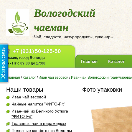
Вологодский
чаеман
Чай, сладости, натурпродукты, сувениры
+7 (931)
50-125-50
Россия, город Вологда
Главная
Каталог
Пн - Пт с 09:00 до 17:00
Главная
/
Каталог
/
Иван чай весовой
/
Иван-чай Вологодский гранулирова
Наши товары
Фото упаковки
Иван чай весовой
Чайные напитки "ФИТО-Fit"
Иван-чай из Великого Устюга
"ФИТО-Fit"
Травяные чаи в пирамидках
Полезные конфеты из Вологды