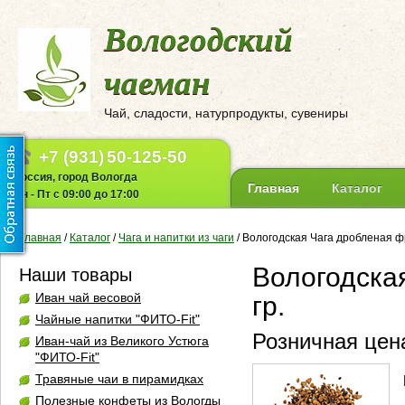
Вологодский
чаеман
Чай, сладости, натурпродукты, сувениры
+7 (931)
50-125-50
Россия, город Вологда
Главная
Каталог
Пн - Пт с 09:00 до 17:00
Главная
/
Каталог
/
Чага и напитки из чаги
/
Вологодская Чага дробленая фр
Вологодска
Наши товары
Иван чай весовой
гр.
Чайные напитки "ФИТО-Fit"
Розничная цена
Иван-чай из Великого Устюга
"ФИТО-Fit"
Травяные чаи в пирамидках
Полезные конфеты из Вологды