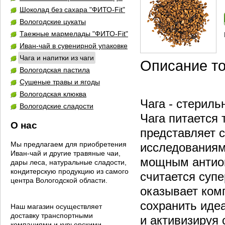
Шоколад без сахара "ФИТО-Fit"
Вологодские цукаты
Таежные мармелады "ФИТО-Fit"
Иван-чай в сувенирной упаковке
Чага и напитки из чаги
Описание т
Вологодская пастила
Сушеные травы и ягоды
Вологодская клюква
Ч
ага - стерил
Вологодские сладости
Чага питается 
О нас
представляет 
Мы предлагаем для приобретения
исследованиям
Иван-чай и другие травяные чаи,
мощным антиок
дары леса, натуральные сладости,
кондитерскую продукцию из самого
считается супе
центра Вологодской области.
оказывает комп
сохранить иде
Наш магазин осуществляет
доставку транспортными
и активизируя 
компаниями и курьерскими