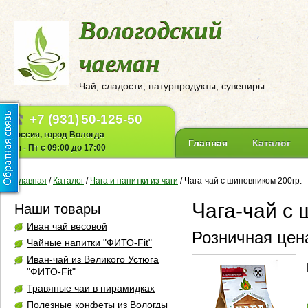
Вологодский
чаеман
Чай, сладости, натурпродукты, сувениры
+7 (931)
50-125-50
Россия, город Вологда
Главная
Каталог
Пн - Пт с 09:00 до 17:00
Главная
/
Каталог
/
Чага и напитки из чаги
/
Чага-чай с шиповником 200гр.
Чага-чай с 
Наши товары
Иван чай весовой
Розничная цена
Чайные напитки "ФИТО-Fit"
Иван-чай из Великого Устюга
"ФИТО-Fit"
Травяные чаи в пирамидках
Полезные конфеты из Вологды