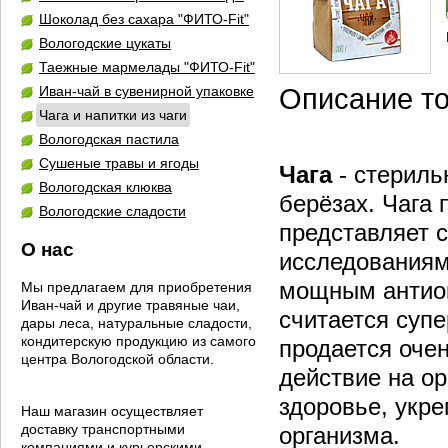
Шоколад без сахара "ФИТО-Fit"
Вологодские цукаты
Таежные мармелады "ФИТО-Fit"
Иван-чай в сувенирной упаковке
Описание т
Чага и напитки из чаги
Вологодская пастила
Сушеные травы и ягоды
Ч
ага
-
стериль
Вологодская клюква
берёзах. Чага 
Вологодские сладости
представляет 
О нас
исследованиям
мощным антиок
Мы предлагаем для приобретения
Иван-чай и другие травяные чаи,
считается суп
дары леса, натуральные сладости,
кондитерскую продукцию из самого
продается очен
центра Вологодской области.
действие на ор
здоровье, укр
Наш магазин осуществляет
доставку транспортными
организма.
компаниями и курьерскими