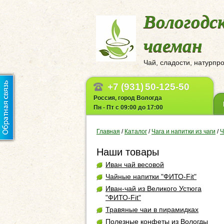
Вологодс
чаеман
Чай, сладости, натурпр
+7 (931)
50-125-50
Россия, город Вологда
Пн - Пт с 09:00 до 17:00
Главная
/
Каталог
/
Чага и напитки из чаги
/
Ч
Наши товары
Иван чай весовой
Чайные напитки "ФИТО-Fit"
Иван-чай из Великого Устюга
"ФИТО-Fit"
Травяные чаи в пирамидках
Полезные конфеты из Вологды