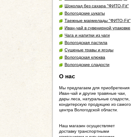
Шоколад без сахара "ФИТО-Fit"
Вологодские цукаты
Таежные мармелады "ФИТО-Fit"
Иван-чай в сувенирной упаковке
Чага и напитки из чаги
Вологодская пастила
Сушеные травы и ягоды
Вологодская клюква
Вологодские сладости
О нас
Мы предлагаем для приобретения
Иван-чай и другие травяные чаи,
дары леса, натуральные сладости,
кондитерскую продукцию из самого
центра Вологодской области.
Наш магазин осуществляет
доставку транспортными
компаниями и курьерскими