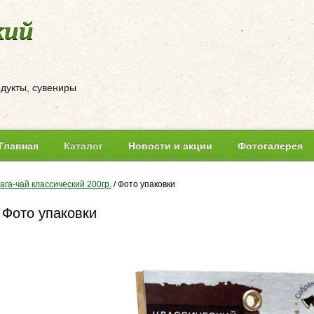
кий
одукты, сувениры
Главная
Каталог
Новости и акции
Фотогалерея
ага-чай классический 200гр.
/
Фото упаковки
Фото упаковки