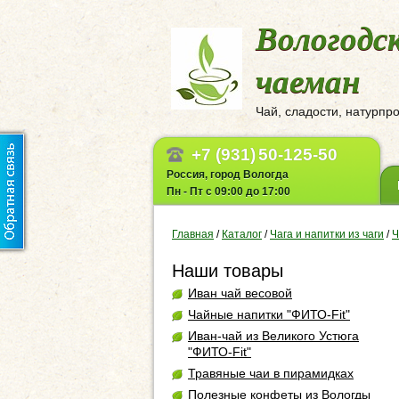
Вологодс
чаеман
Чай, сладости, натурпр
+7 (931)
50-125-50
Россия, город Вологда
Пн - Пт с 09:00 до 17:00
Главная
/
Каталог
/
Чага и напитки из чаги
/
Ч
Наши товары
Иван чай весовой
Чайные напитки "ФИТО-Fit"
Иван-чай из Великого Устюга
"ФИТО-Fit"
Травяные чаи в пирамидках
Полезные конфеты из Вологды