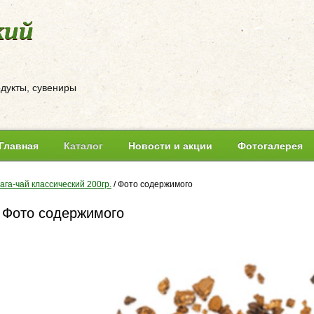
кий
одукты, сувениры
Главная
Каталог
Новости и акции
Фотогалерея
ага-чай классический 200гр.
/
Фото содержимого
Фото содержимого