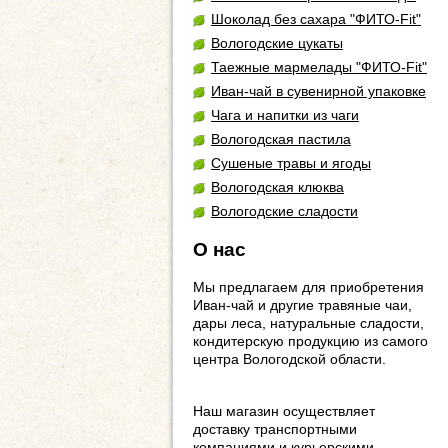
Шоколад без сахара "ФИТО-Fit"
Вологодские цукаты
Таежные мармелады "ФИТО-Fit"
Иван-чай в сувенирной упаковке
Чага и напитки из чаги
Вологодская пастила
Сушеные травы и ягоды
Вологодская клюква
Вологодские сладости
О нас
Мы предлагаем для приобретения
Иван-чай и другие травяные чаи,
дары леса, натуральные сладости,
кондитерскую продукцию из самого
центра Вологодской области.
Наш магазин осуществляет
доставку транспортными
компаниями и курьерскими