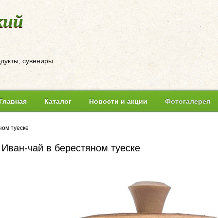
кий
одукты, сувениры
Главная
Каталог
Новости и акции
Фотогалерея
ном туеске
Иван-чай в берестяном туеске