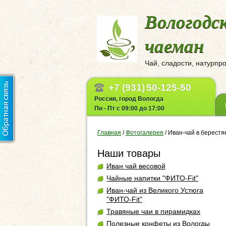
Вологодс
чаеман
Чай, сладости, натурпр
+7 (931)
50-125-50
Россия, город Вологда
Пн - Пт с 09:00 до 17:00
Главная
/
Фотогалерея
/
Иван-чай в берестя
Наши товары
Иван чай весовой
Чайные напитки "ФИТО-Fit"
Иван-чай из Великого Устюга
"ФИТО-Fit"
Травяные чаи в пирамидках
Полезные конфеты из Вологды