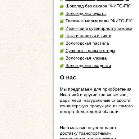
Шоколад без сахара "ФИТО-Fit"
Вологодские цукаты
Таежные мармелады "ФИТО-Fit"
Иван-чай в сувенирной упаковке
Чага и напитки из чаги
Вологодская пастила
Сушеные травы и ягоды
Вологодская клюква
Вологодские сладости
О нас
Мы предлагаем для приобретения
Иван-чай и другие травяные чаи,
дары леса, натуральные сладости,
кондитерскую продукцию из самого
центра Вологодской области.
Наш магазин осуществляет
доставку транспортными
компаниями и курьерскими