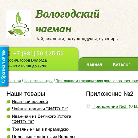
Вологодский
чаеман
Чай, сладости, натурпродукты, сувениры
+7 (931)
50-125-50
Россия, город Вологда
Главная
Каталог
Пн - Пт с 09:00 до 17:00
Главная
/
Новости и акции
/
Приглашаем к заключению договоров поставки
Наши товары
Приложение №2
Иван чай весовой
Приложение №2.
(0 k
Чайные напитки "ФИТО-Fit"
Иван-чай из Великого Устюга
"ФИТО-Fit"
Травяные чаи в пирамидках
Полезные конфеты из Вологды