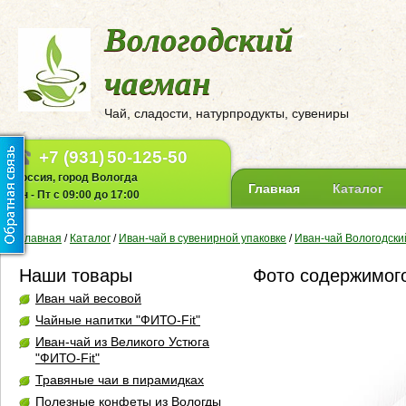
Вологодский
чаеман
Чай, сладости, натурпродукты, сувениры
+7 (931)
50-125-50
Россия, город Вологда
Главная
Каталог
Пн - Пт с 09:00 до 17:00
Главная
/
Каталог
/
Иван-чай в сувенирной упаковке
/
Иван-чай Вологодски
Наши товары
Фото содержимог
Иван чай весовой
Чайные напитки "ФИТО-Fit"
Иван-чай из Великого Устюга
"ФИТО-Fit"
Травяные чаи в пирамидках
Полезные конфеты из Вологды