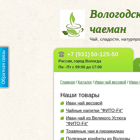
Вологодс
чаеман
Чай, сладости, натурпр
+7 (931)
50-125-50
Россия, город Вологда
Пн - Пт с 09:00 до 17:00
Главная
/
Каталог
/
Иван чай весовой
/
Иван-
Наши товары
Иван чай весовой
Чайные напитки "ФИТО-Fit"
Иван-чай из Великого Устюга
"ФИТО-Fit"
Травяные чаи в пирамидках
Полезные конфеты из Вологды