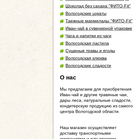
Шоколад без сахара "ФИТО-Fit"
Вологодские цукаты
Таежные мармелады "ФИТО-Fit"
Иван-чай в сувенирной упаковке
Чага и напитки из чаги
Вологодская пастила
Сушеные травы и ягоды
Вологодская клюква
Вологодские сладости
О нас
Мы предлагаем для приобретения
Иван-чай и другие травяные чаи,
дары леса, натуральные сладости,
кондитерскую продукцию из самого
центра Вологодской области.
Наш магазин осуществляет
доставку транспортными
компаниями и курьерскими