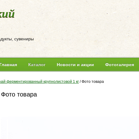
кий
одукты, сувениры
Главная
Каталог
Новости и акции
Фотогалерея
чай ферментированный крупнолистовой 1 кг
/
Фото товара
Фото товара