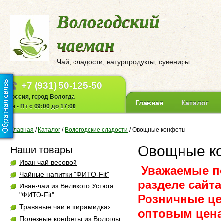
Вологодский
чаеман
Чай, сладости, натурпродукты, сувениры
+7 (931)
50-125-50
Россия, город Вологда
Главная
Каталог
Пн - Пт с 09:00 до 17:00
Главная
/
Каталог
/
Вологодские сладости
/
Овощные конфеты
Овощные к
Наши товары
Иван чай весовой
Уважаемые по
Чайные напитки "ФИТО-Fit"
разделе сайт
Иван-чай из Великого Устюга
"ФИТО-Fit"
Розничные це
Травяные чаи в пирамидках
оптовым цена
Полезные конфеты из Вологды