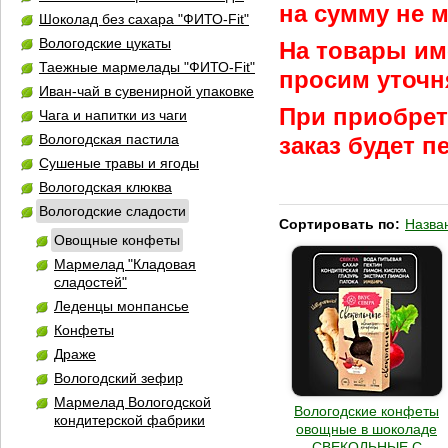
на сумму не м
Шоколад без сахара "ФИТО-Fit"
Вологодские цукаты
На товары им
Таежные мармелады "ФИТО-Fit"
просим уточн
Иван-чай в сувенирной упаковке
При приобрет
Чага и напитки из чаги
Вологодская пастила
заказ будет 
Сушеные травы и ягоды
Вологодская клюква
Вологодские сладости
Сортировать по:
Назва
Овощные конфеты
Мармелад "Кладовая
сладостей"
Леденцы монпансье
Конфеты
Драже
Вологодский зефир
Мармелад Вологодской
Вологодские конфеты
кондитерской фабрики
овощные в шоколаде
СВЕКОЛЬНЫЕ С