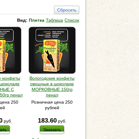
Сбросить
Вид:
Плитка
Таблица
Список
е конфеты
Вологодские конфеты
 шоколаде
овощные в шоколаде
НЫЕ С
МОРКОВНЫЕ 150гр
0гр пенал
пенал
цена 250
Розничная цена 250
лей
рублей
0
183.60
руб.
руб.
ать
Заказать