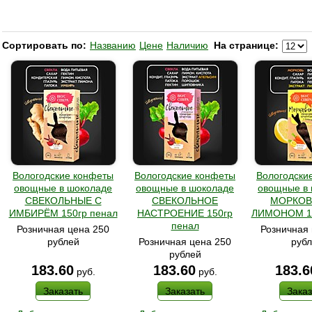
Сортировать по:
Названию
Цене
Наличию
На странице:
Вологодские конфеты
Вологодские конфеты
Вологодски
овощные в шоколаде
овощные в шоколаде
овощные в
СВЕКОЛЬНЫЕ С
СВЕКОЛЬНОЕ
МОРКОВ
ИМБИРЁМ 150гр пенал
НАСТРОЕНИЕ 150гр
ЛИМОНОМ 15
пенал
Розничная цена 250
Розничная 
рублей
Розничная цена 250
руб
рублей
183.60
183.60
183.6
руб.
руб.
Заказать
Заказать
Заказ