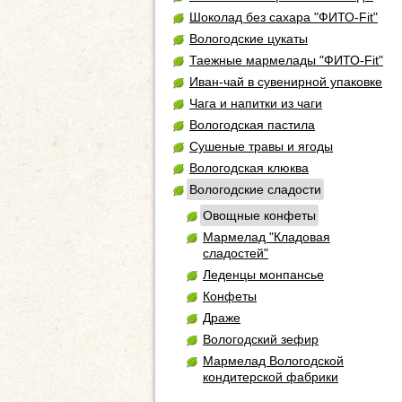
Шоколад без сахара "ФИТО-Fit"
Вологодские цукаты
Таежные мармелады "ФИТО-Fit"
Иван-чай в сувенирной упаковке
Чага и напитки из чаги
Вологодская пастила
Сушеные травы и ягоды
Вологодская клюква
Вологодские сладости
Овощные конфеты
Мармелад "Кладовая
сладостей"
Леденцы монпансье
Конфеты
Драже
Вологодский зефир
Мармелад Вологодской
кондитерской фабрики