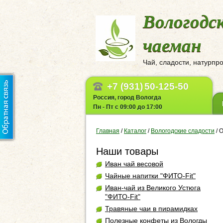
Вологодс
чаеман
Чай, сладости, натурпр
+7 (931)
50-125-50
Россия, город Вологда
Пн - Пт с 09:00 до 17:00
Главная
/
Каталог
/
Вологодские сладости
/
О
Наши товары
Иван чай весовой
Чайные напитки "ФИТО-Fit"
Иван-чай из Великого Устюга
"ФИТО-Fit"
Травяные чаи в пирамидках
Полезные конфеты из Вологды