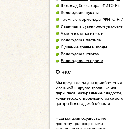
Шоколад без сахара "ФИТО-Fit"
Вологодские цукаты
Таежные мармелады "ФИТО-Fit"
Иван-чай в сувенирной упаковке
Чага и напитки из чаги
Вологодская пастила
Сушеные травы и ягоды
Вологодская клюква
Вологодские сладости
О нас
Мы предлагаем для приобретения
Иван-чай и другие травяные чаи,
дары леса, натуральные сладости,
кондитерскую продукцию из самого
центра Вологодской области.
Наш магазин осуществляет
доставку транспортными
компаниями и курьерскими