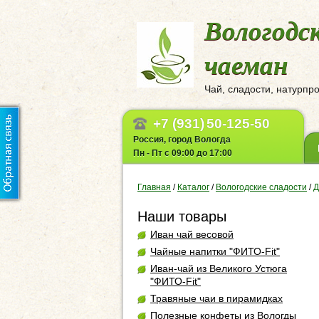
Вологодс
чаеман
Чай, сладости, натурпр
+7 (931)
50-125-50
Россия, город Вологда
Пн - Пт с 09:00 до 17:00
Главная
/
Каталог
/
Вологодские сладости
/
Д
Наши товары
Иван чай весовой
Чайные напитки "ФИТО-Fit"
Иван-чай из Великого Устюга
"ФИТО-Fit"
Травяные чаи в пирамидках
Полезные конфеты из Вологды