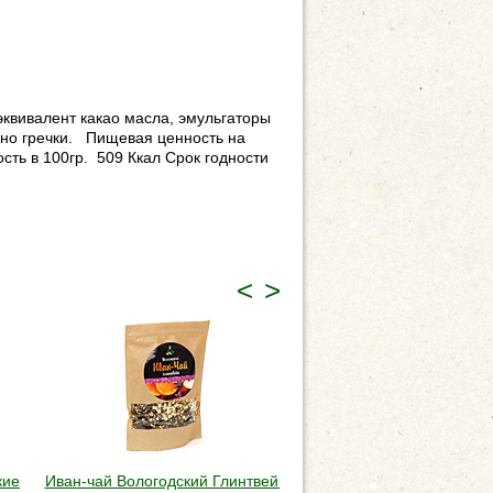
эквивалент какао масла, эмульгаторы
рно гречки. Пищевая ценность на
ость в 100гр. 509 Ккал Срок годности
<
>
кие
Иван-чай Вологодский Глинтвейн
Иван-чай Вологодский "