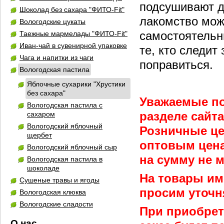
подсушивают до
Шоколад без сахара "ФИТО-Fit"
лакомство можн
Вологодские цукаты
самостоятельн
Таежные мармелады "ФИТО-Fit"
Иван-чай в сувенирной упаковке
те, кто следит
Чага и напитки из чаги
поправиться.
Вологодская пастила
Яблочные сухарики "Хрустики
без сахара"
Уважаемые по
Вологодская пастила с
разделе сайт
сахаром
Вологодский яблочный
Розничные ц
щербет
оптовым цена
Вологодский яблочный сыр
на сумму не м
Вологодская пастила в
шоколаде
На товары им
Сушеные травы и ягоды
просим уточн
Вологодская клюква
Вологодские сладости
При приобрет
О нас