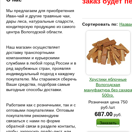
заказ будет 
Мы предлагаем для приобретения
Иван-чай и другие травяные чаи,
дары леса, натуральные сладости,
Сортировать по:
Назва
кондитерскую продукцию из самого
центра Вологодской области.
Наш магазин осуществляет
доставку транспортными
компаниями и курьерскими
службами в любой город России и в
ряд зарубежных стран, проявляя
индивидуальный подход к каждому
покупателю. Мы стараемся сберечь
Хрустики яблочные
Ваши средства, подобрав самые
Вологодская
выгодные способы доставки.
мануфактура без сахар
500гр.
Розничная цена 750
Работаем как с розничными, так и с
руб./шт.
оптовыми покупателями. Оптовым
687.00
руб.
покупателям рекомендуем
связаться с нами по форме
Заказать
обратной связи в разделе контакты,
чтобы запросить прайс-лист, или