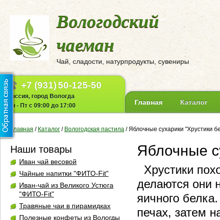
Вологодский
чаеман
Чай, сладости, натурпродукты, сувениры
+7 (931)
50-125-50
Россия, город Вологда
Главная
Каталог
Пн - Пт с 09:00 до 17:00
Главная
/
Каталог
/
Вологодская пастила
/
Яблочные сухарики "Хрустики бе
Яблочные су
Наши товары
Иван чай весовой
Хрустики похо
Чайные напитки "ФИТО-Fit"
делаются они н
Иван-чай из Великого Устюга
"ФИТО-Fit"
яичного белка
Травяные чаи в пирамидках
печах, затем н
Полезные конфеты из Вологды