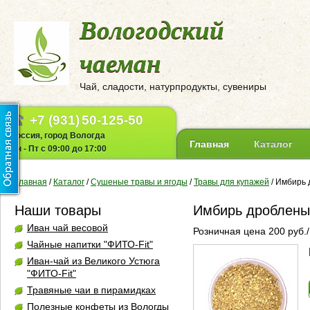
Вологодский
чаеман
Чай, сладости, натурпродукты, сувениры
+7 (931)
50-125-50
Россия, город Вологда
Главная
Каталог
Пн - Пт с 09:00 до 17:00
Главная
/
Каталог
/
Сушеные травы и ягоды
/
Травы для купажей
/
Имбирь 
Наши товары
Имбирь дробленый
Иван чай весовой
Розничная цена 200 руб./
Чайные напитки "ФИТО-Fit"
Иван-чай из Великого Устюга
"ФИТО-Fit"
Травяные чаи в пирамидках
Полезные конфеты из Вологды