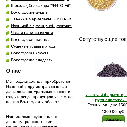
Шоколад без сахара "ФИТО-Fit"
Вологодские цукаты
Таежные мармелады "ФИТО-Fit"
Иван-чай в сувенирной упаковке
Чага и напитки из чаги
Сопутствующие то
Вологодская пастила
Сушеные травы и ягоды
Вологодская клюква
Вологодские сладости
О нас
Мы предлагаем для приобретения
Иван-чай и другие травяные чаи,
дары леса, натуральные сладости,
Иван-чай ферментир
кондитерскую продукцию из самого
крупнолистовой 1
центра Вологодской области.
Розничная цена 1500
1300.00
руб.
Наш магазин осуществляет
Заказать
доставку транспортными
компаниями и курьерскими