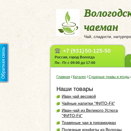
Вологодс
чаеман
Чай, сладости, натурпр
+7 (931)
50-125-50
Россия, город Вологда
Пн - Пт с 09:00 до 17:00
Главная
/
Каталог
/
Сушеные травы и ягоды
Наши товары
Иван чай весовой
Чайные напитки "ФИТО-Fit"
Иван-чай из Великого Устюга
"ФИТО-Fit"
Травяные чаи в пирамидках
Полезные конфеты из Вологды