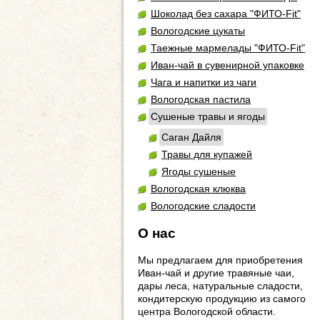
Шоколад без сахара "ФИТО-Fit"
Вологодские цукаты
Таежные мармелады "ФИТО-Fit"
Иван-чай в сувенирной упаковке
Чага и напитки из чаги
Вологодская пастила
Сушеные травы и ягоды
Саган Дайля
Травы для купажей
Ягоды сушеные
Вологодская клюква
Вологодские сладости
О нас
Мы предлагаем для приобретения
Иван-чай и другие травяные чаи,
дары леса, натуральные сладости,
кондитерскую продукцию из самого
центра Вологодской области.