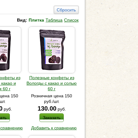
Сбросить
Вид:
Плитка
Таблица
Список
онфеты из
Полезные конфеты из
 какао и
Вологды с какао и солью
 60 г
60 г
цена 150
Розничная цена 150
шт.
руб./шт.
0
130.00
руб.
руб.
ать
Заказать
 сравнению
Добавить к сравнению