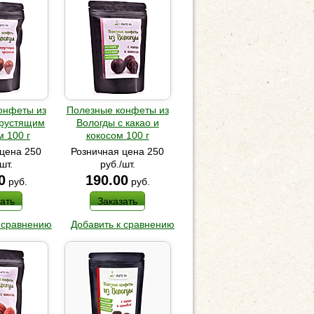
онфеты из
Полезные конфеты из
хрустящим
Вологды с какао и
 100 г
кокосом 100 г
цена 250
Розничная цена 250
шт.
руб./шт.
0
190.00
руб.
руб.
ать
Заказать
 сравнению
Добавить к сравнению