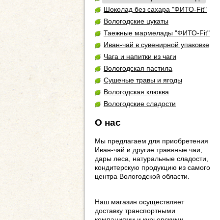
Шоколад без сахара "ФИТО-Fit"
Вологодские цукаты
Таежные мармелады "ФИТО-Fit"
Иван-чай в сувенирной упаковке
Чага и напитки из чаги
Вологодская пастила
Сушеные травы и ягоды
Вологодская клюква
Вологодские сладости
О нас
Мы предлагаем для приобретения
Иван-чай и другие травяные чаи,
дары леса, натуральные сладости,
кондитерскую продукцию из самого
центра Вологодской области.
Наш магазин осуществляет
доставку транспортными
компаниями и курьерскими