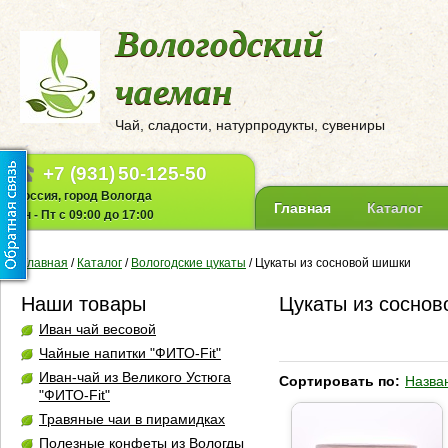
Вологодский
чаеман
Чай, сладости, натурпродукты, сувениры
+7 (931)
50-125-50
Россия, город Вологда
Главная
Каталог
Пн - Пт с 09:00 до 17:00
Главная
/
Каталог
/
Вологодские цукаты
/
Цукаты из сосновой шишки
Наши товары
Цукаты из сосно
Иван чай весовой
Чайные напитки "ФИТО-Fit"
Иван-чай из Великого Устюга
Сортировать по:
Назва
"ФИТО-Fit"
Травяные чаи в пирамидках
Полезные конфеты из Вологды