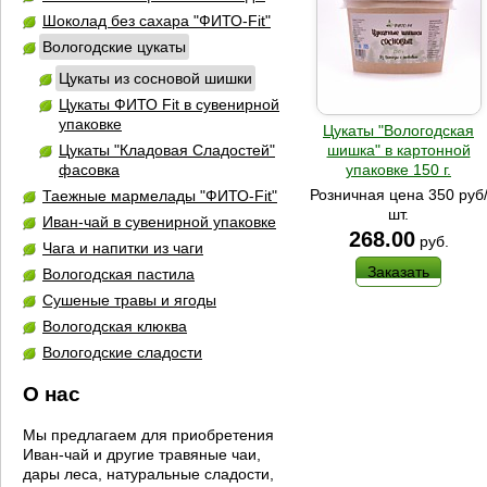
Шоколад без сахара "ФИТО-Fit"
Вологодские цукаты
Цукаты из сосновой шишки
Цукаты ФИТО Fit в сувенирной
упаковке
Цукаты "Вологодская
шишка" в картонной
Цукаты "Кладовая Сладостей"
упаковке 150 г.
фасовка
Розничная цена 350 руб
Таежные мармелады "ФИТО-Fit"
шт.
Иван-чай в сувенирной упаковке
268.00
руб.
Чага и напитки из чаги
Заказать
Вологодская пастила
Сушеные травы и ягоды
Вологодская клюква
Вологодские сладости
О нас
Мы предлагаем для приобретения
Иван-чай и другие травяные чаи,
дары леса, натуральные сладости,