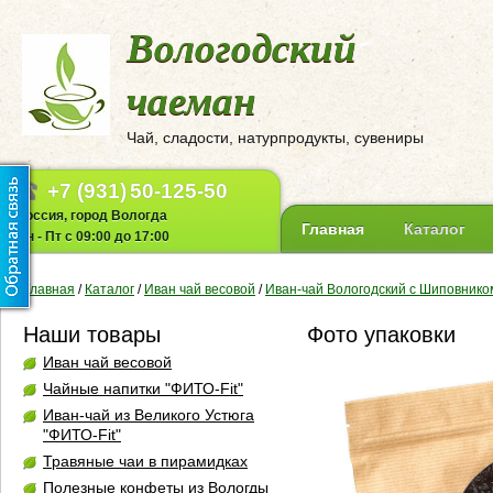
Вологодский
чаеман
Чай, сладости, натурпродукты, сувениры
+7 (931)
50-125-50
Россия, город Вологда
Главная
Каталог
Пн - Пт с 09:00 до 17:00
Главная
/
Каталог
/
Иван чай весовой
/
Иван-чай Вологодский с Шиповником
Наши товары
Фото упаковки
Иван чай весовой
Чайные напитки "ФИТО-Fit"
Иван-чай из Великого Устюга
"ФИТО-Fit"
Травяные чаи в пирамидках
Полезные конфеты из Вологды