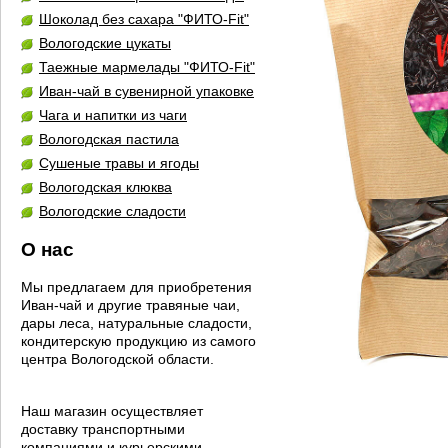
Шоколад без сахара "ФИТО-Fit"
Вологодские цукаты
Таежные мармелады "ФИТО-Fit"
Иван-чай в сувенирной упаковке
Чага и напитки из чаги
Вологодская пастила
Сушеные травы и ягоды
Вологодская клюква
Вологодские сладости
О нас
Мы предлагаем для приобретения
Иван-чай и другие травяные чаи,
дары леса, натуральные сладости,
кондитерскую продукцию из самого
центра Вологодской области.
Наш магазин осуществляет
доставку транспортными
компаниями и курьерскими